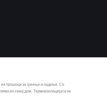
а на трошоци за греење и ладење. Со
лима во секој дом. Термоизолацијата не