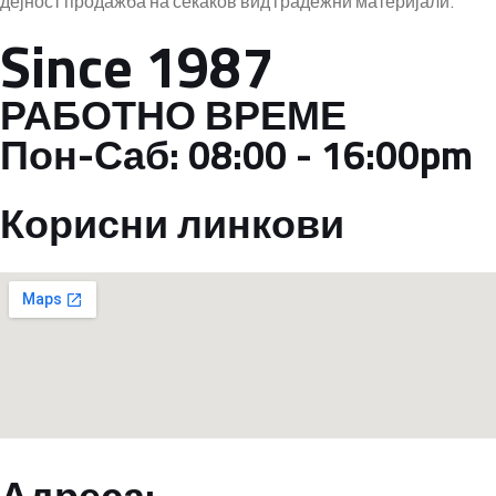
дејност продажба на секаков вид градежни материјали.
Since 1987
РАБОТНО ВРЕМЕ
Пон-Саб:
08:00 - 16:00pm
Корисни линкови
Адреса: