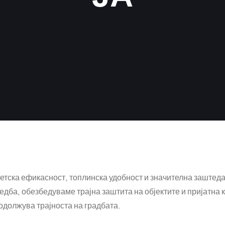
гетска ефикасност, топлинска удобност и значителна заштед
ба, обезбедуваме трајна заштита на објектите и пријатна к
родолжува трајноста на градбата.