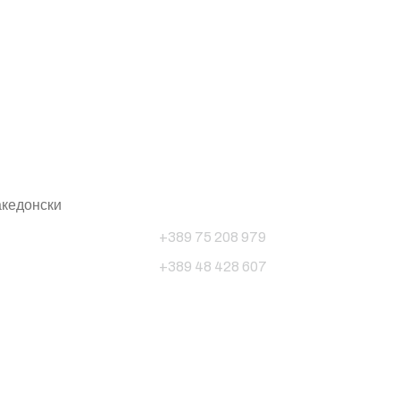
Телефонски
броеви:
кедонски
+389 75 208 979
+389 48 428 607
Следете не
ска