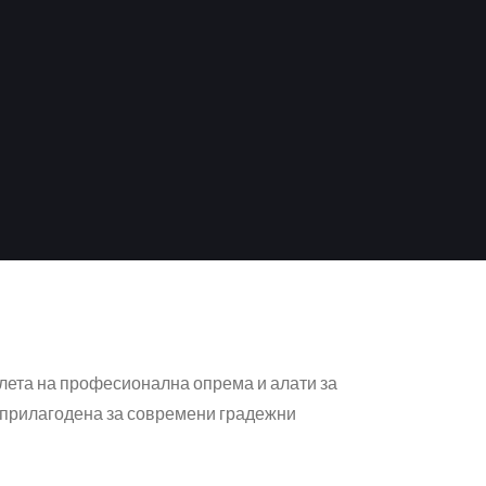
лета на професионална опрема и алати за
и прилагодена за современи градежни