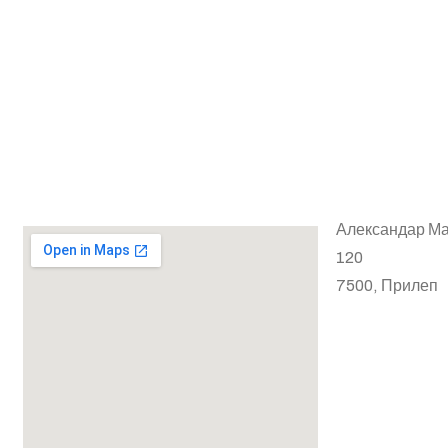
Корисни линкови
Адреса:
Александар Ма
120
7500, Прилеп
Електрон
пошта