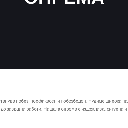
 станува побрз, поефикасен и побезбеден. Нудиме широка па
ен до завршни работи. Нашата опрема е издржлива, сигурна 